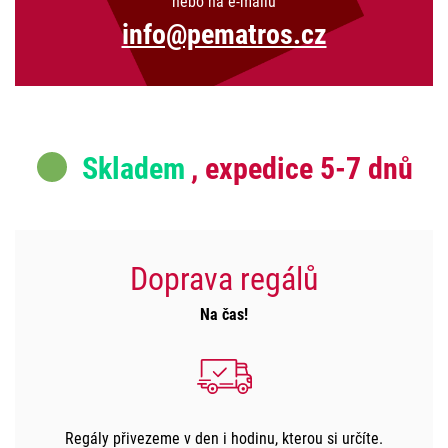
nebo na e-mailu
info@pematros.cz
Skladem
, expedice 5-7 dnů
Doprava regálů
Na čas!
Regály přivezeme v den i hodinu, kterou si určíte.