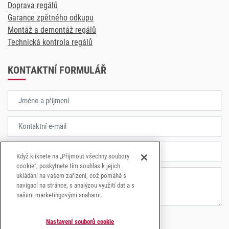
Doprava regálů
Garance zpětného odkupu
Montáž a demontáž regálů
Technická kontrola regálů
KONTAKTNÍ FORMULÁŘ
Když kliknete na „Přijmout všechny soubory
cookie“, poskytnete tím souhlas k jejich
ukládání na vašem zařízení, což pomáhá s
navigací na stránce, s analýzou využití dat a s
našimi marketingovými snahami.
Nastavení souborů cookie
Souhlasím se
zpracování osobních údajů.