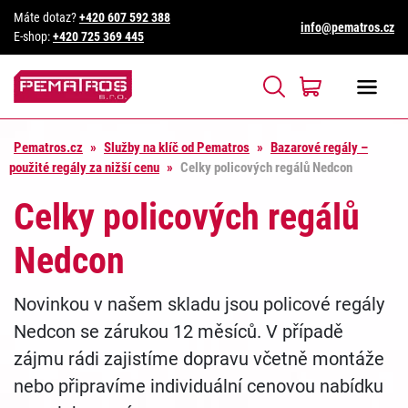
Máte dotaz?
+420 607 592 388
info@pematros.cz
E-shop:
+420 725 369 445
Pematros.cz
»
Služby na klíč od Pematros
»
Bazarové regály –
použité regály za nižší cenu
»
Celky policových regálů Nedcon
Celky policových regálů
Nedcon
Novinkou v našem skladu jsou policové regály
Nedcon se zárukou 12 měsíců. V případě
zájmu rádi zajistíme dopravu včetně montáže
nebo připravíme individuální cenovou nabídku