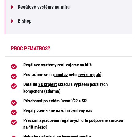
Regálové systémy na míru
E-shop
PROČ PEMATROS?
Regálové systémy
realizujeme na klíč
Postaráme se i o
montáž
nebo
revizi regálů
Detailní
2D projekt
skladu s výpisem použitých
komponent (zdarma)
Působnost po celém území ČR a SR
Regály zavezeme
na vámi zvolený čas
Precizní zpracování regálových dílů podpořené zárukou
na 48 měsíců
Nabízíme záruku i na
bazarové regály