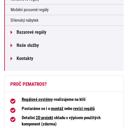
Mobilní posuvné regály
Dílenský nábytek
Bazarové regály
Naše služby
Kontakty
PROČ PEMATROS?
Regálové systémy
realizujeme na klíč
Postaráme se i o
montáž
nebo
revizi regálů
Detailní
2D projekt
skladu s výpisem použitých
komponent (zdarma)