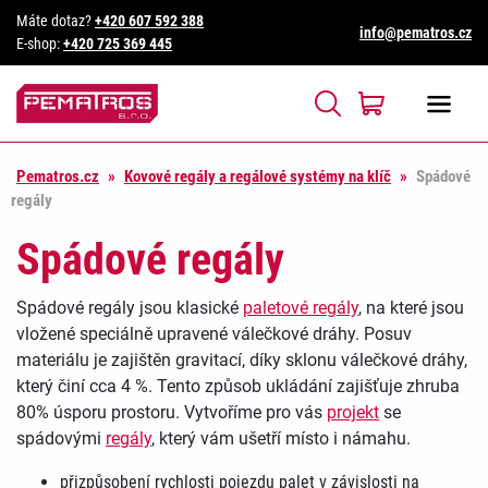
Máte dotaz?
+420 607 592 388
info@pematros.cz
E-shop:
+420 725 369 445
Pematros.cz
»
Kovové regály a regálové systémy na klíč
»
Spádové
regály
Spádové regály
Spádové regály jsou klasické
paletové regály
, na které jsou
vložené speciálně upravené válečkové dráhy. Posuv
materiálu je zajištěn gravitací, díky sklonu válečkové dráhy,
který činí cca 4 %. Tento způsob ukládání zajišťuje zhruba
80% úsporu prostoru. Vytvoříme pro vás
projekt
se
spádovými
regály
, který vám ušetří místo i námahu.
přizpůsobení rychlosti pojezdu palet v závislosti na