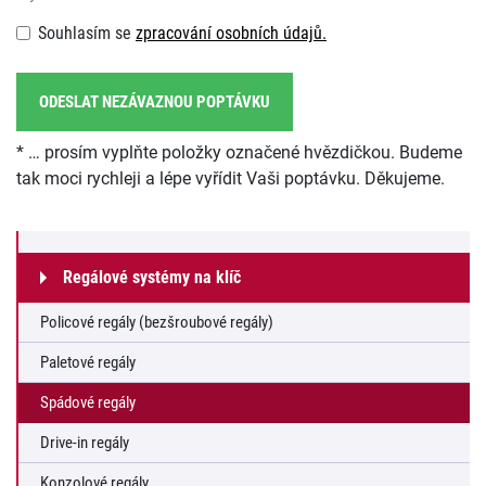
Souhlasím se
zpracování osobních údajů.
ODESLAT NEZÁVAZNOU POPTÁVKU
* … prosím vyplňte položky označené hvězdičkou. Budeme
tak moci rychleji a lépe vyřídit Vaši poptávku. Děkujeme.
Regálové systémy na klíč
Policové regály (bezšroubové regály)
Paletové regály
Spádové regály
Drive-in regály
Konzolové regály