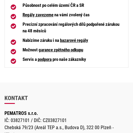
Působnost po celém území ČR a SR
Regály zavezeme
na vámi zvolený čas
Precizní zpracování regálových dílů podpořené zárukou
na 48 měsíců
Nabízíme záruku i na
bazarové regály
Možnost
garance zpětného odkupu
Servis a
podpora
pro naše zákazníky
KONTAKT
PEMATROS s.r.o.
IČ: 03827101 / DIČ: CZ03827101
Chebská 79/23 (Areál TEP a.s., Budova D), 322 00 Plzeň -