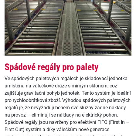
Spádové regály pro palety
Ve spádových paletových regálech je skladovací jednotka
umístěna na válečkové dráze s mírným sklonem, což
zajišťuje gravitační pohyb jednotek. Tento systém je ideální
pro rychloobrátkové zboží. Výhodou spádových paletových
regálů je, že nevyžadují během své služby žádné náklady
na provoz – eliminují se náklady na elektrický pohon.
Spádové regály jsou navrženy pro efektivní FIFO (First In –
First Out) systém a díky válečkům nové generace