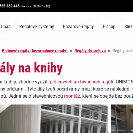
725 369 445
(Po - Pá: 08:00 - 17:00)
O nás
Regálové systémy
Bazarové regály
E-shop
Služ
»
Policové regály (bezšroubové regály)
»
Regály do archivu
»
Regály na k
ály na knihy
í knih je vhodné využití
policových archivačních regálů
UNIMONDI
ny příčkami. Tyto díly tvoří boční rámy, mezi které se následně 
ipů. Jedná se o stavebnicovou
montáž
, která se obejde bez použ