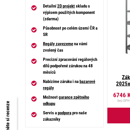
Detailní
2D projekt
skladu s
výpisem použitých komponent
(zdarma)
Působnost po celém území ČR a
SR
Regály zavezeme
na vámi
zvolený čas
Precizní zpracování regálových
dílů podpořené zárukou na 48
měsíců
Zák
Nabízíme záruku i na
bazarové
2025x
regály
6746
Možnost
garance zpětného
bez DPH
Prohlédněte si recenze
odkupu
Servis a
podpora
pro naše
zákazníky