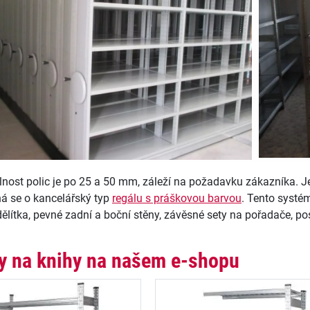
elnost polic je po 25 a 50 mm, záleží na požadavku zákazníka. 
ná se o kancelářský typ
regálu s práškovou barvou
. Tento systé
ělítka, pevné zadní a boční stěny, závěsné sety na pořadače, pos
y na knihy na našem e-shopu