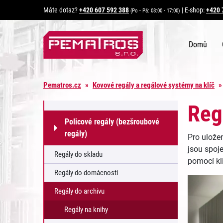
Máte dotaz?
+420 607 592 388
|
E-shop:
+420 
(Po - Pá: 08:00 - 17:00)
Domů
Pematros.cz
»
Kovové regály a regálové systémy na klíč
Reg
Policové regály (bezšroubové
regály)
Pro uložen
jsou spoje
Regály do skladu
pomocí kl
Regály do domácnosti
Regály do archivu
Regály na knihy