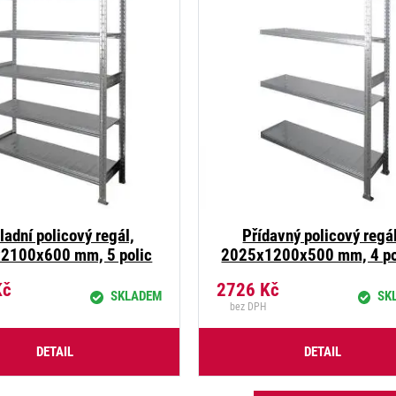
ladní policový regál,
Přídavný policový regál
2100x600 mm, 5 polic
2025x1200x500 mm, 4 po
Kč
2726
Kč
SKLADEM
SK
bez DPH
DETAIL
DETAIL