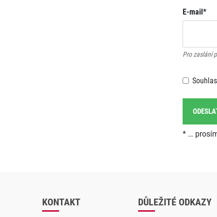
E-mail*
Pro zaslání 
Souhla
ODESLA
* … prosí
KONTAKT
DŮLEŽITÉ ODKAZY