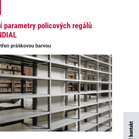
í parametry policových regálů
NDIAL
třen práškovou barvou
Rychlý kontakt