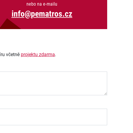
nebo na e-mailu
info@pematros.cz
íru včetně
projektu zdarma
.