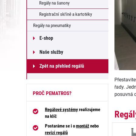
Regály na šanony
Registrační skříně a kartotéky
Regály na pneumatiky
E-shop
Naše služby
Zpět na přehled regálů
Přestavit
řady. Jed
PROČ PEMATROS?
posuvná d
Regálové systémy
realizujeme
Regál
na klíč
Postaráme se i o
montáž
nebo
revizi regálů