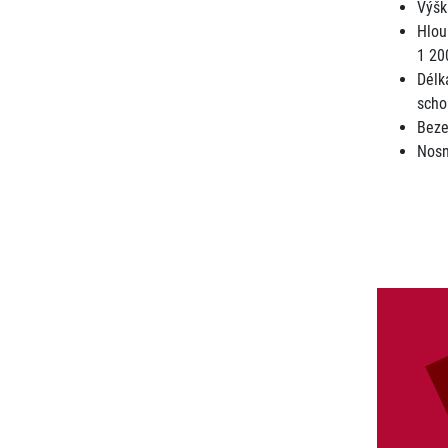
Výšk
Hlou
1 2
Délk
scho
Beze
Nosn