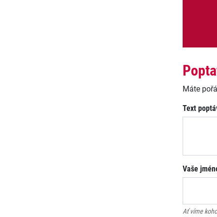
Popta
Máte pořá
Text poptá
Vaše jméno
Ať víme koho