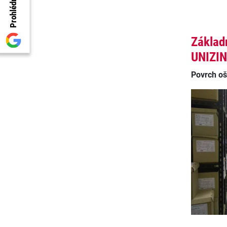
Základ
UNIZI
Povrch o