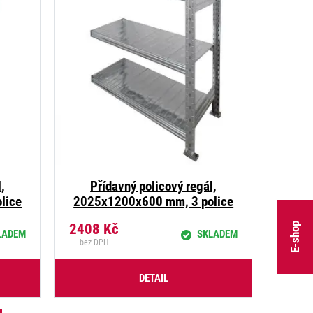
,
Přídavný policový regál,
lice
2025x1200x600 mm, 3 police
E-shop
2408
Kč
LADEM
SKLADEM
bez DPH
DETAIL