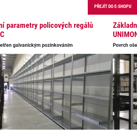
PŘEJÍT DO E-SHOPU
ní parametry policových regálů
Základn
NC
UNIMO
šetřen galvanickým pozinkováním
Povrch oše