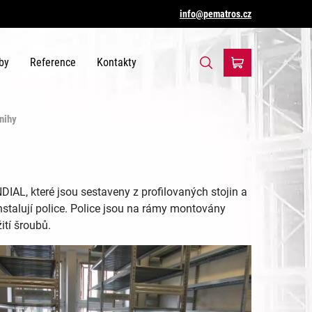
info@pematros.cz
by
Reference
Kontakty
nihy
AL, které jsou sestaveny z profilovaných stojin a
instalují police. Police jsou na rámy montovány
ití šroubů.