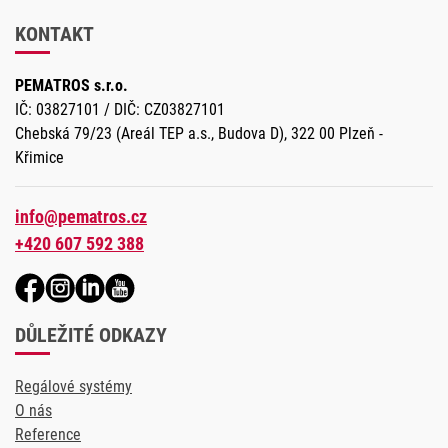
KONTAKT
PEMATROS s.r.o.
IČ: 03827101 / DIČ: CZ03827101
Chebská 79/23 (Areál TEP a.s., Budova D), 322 00 Plzeň -
Křimice
info@pematros.cz
+420 607 592 388
DŮLEŽITÉ ODKAZY
Regálové systémy
O nás
Reference