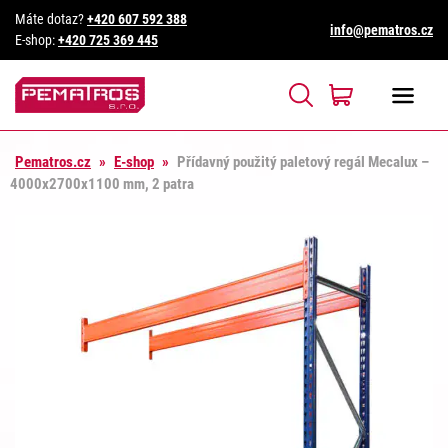
Máte dotaz?
+420 607 592 388
info@pematros.cz
E-shop:
+420 725 369 445
Pematros.cz
»
E-shop
»
Přídavný použitý paletový regál Mecalux –
4000x2700x1100 mm, 2 patra