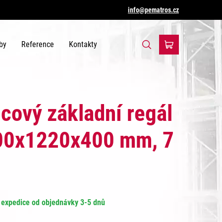
info@pematros.cz
by
Reference
Kontakty
icový základní regál
00x1220x400 mm, 7
expedice od objednávky 3-5 dnů