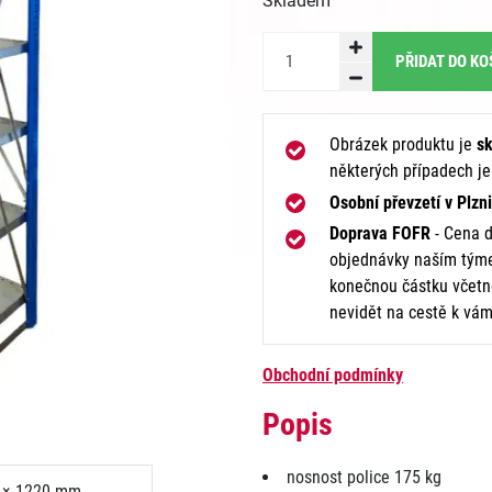
Skladem
PŘIDAT DO KO
Obrázek produktu je
sk
některých případech j
Osobní převzetí v Plzni
Doprava FOFR
- Cena d
objednávky naším týme
konečnou částku včetně
nevidět na cestě k vám
Obchodní podmínky
Popis
nosnost police 175 kg
 × 1220 mm