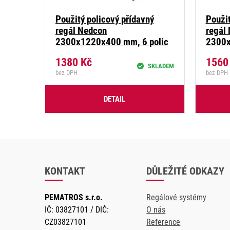
Použitý policový přídavný
Použit
regál Nedcon
regál
2300x1220x400 mm, 6 polic
2300x
1380
Kč
156
SKLADEM
bez DPH
bez DPH
DETAIL
KONTAKT
DŮLEŽITÉ ODKAZY
PEMATROS s.r.o.
Regálové systémy
IČ: 03827101 / DIČ:
O nás
CZ03827101
Reference