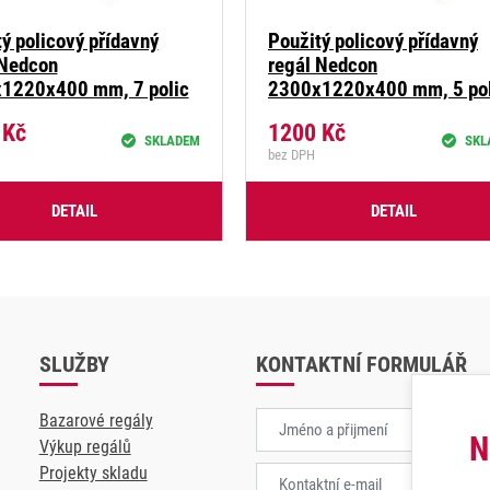
ý policový přídavný
Použitý policový přídavný
 Nedcon
regál Nedcon
1220x400 mm, 7 polic
2300x1220x400 mm, 5 pol
0
Kč
1200
Kč
SKLADEM
SKL
bez DPH
DETAIL
DETAIL
SLUŽBY
KONTAKTNÍ FORMULÁŘ
Bazarové regály
N
Výkup regálů
Projekty skladu