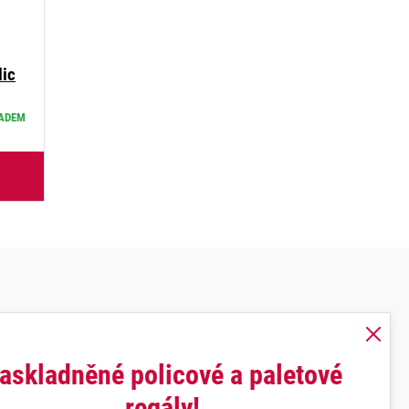
ic
ADEM
askladněné policové a paletové
regály!