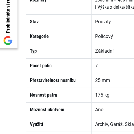
Prohlédněte si recenze
i
Výška x délka/šířk
Stav
Použitý
Kategorie
Policový
Typ
Základní
Počet polic
7
Přestavitelnost nosníku
25 mm
Nosnost patra
175 kg
Možnost ukotvení
Ano
Využití
Archiv, Garáž, Skl