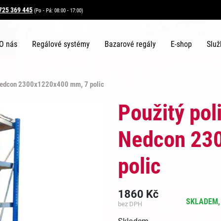
725 369 445
(Po - Pá: 08:00 - 17:00)
O nás
Regálové systémy
Bazarové regály
E-shop
Služ
 Nedcon 2300x1220x400 mm, 7 polic
Použitý pol
Nedcon 23
polic
1860
Kč
SKLADEM, 
bez DPH