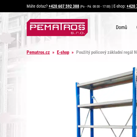
Máte dotaz?
+420 607 592 388
|
E-shop:
+420 
(Po - Pá: 08:00 - 17:00)
Domů
Pematros.cz
»
E-shop
»
Použitý policový základní regál