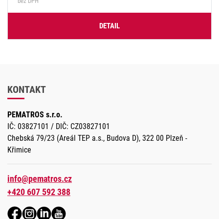
bez DPH
DETAIL
KONTAKT
PEMATROS s.r.o.
IČ: 03827101 / DIČ: CZ03827101
Chebská 79/23 (Areál TEP a.s., Budova D), 322 00 Plzeň -
Křimice
info@pematros.cz
+420 607 592 388