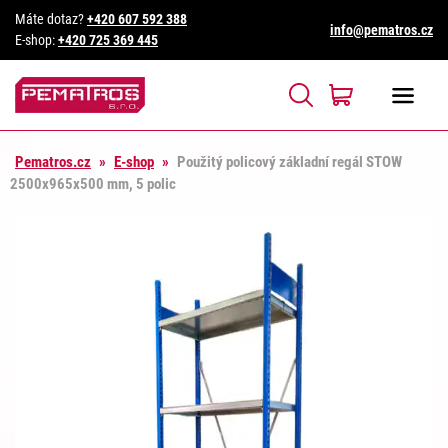
Máte dotaz?
+420 607 592 388
info@pematros.cz
E-shop:
+420 725 369 445
Pematros.cz
»
E-shop
»
Použitý policový základní regál STOW
2500x965x500 mm, 5 polic