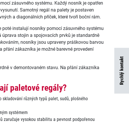
mocí zásuvného systému. Každý nosník je opatřen
vysunutí. Samotný regál na palety je postaven
vných a diagonálních příček, které tvoří boční rám.
e poté instalují nosníky pomocí zásuvného systému
 úprava stojin a spojovacích prvků je standardně
kováním, nosníky jsou upraveny práškovou barvou
a přání zákazníka je možné barevné provedení
Rychlý kontakt
rdně v demontovaném stavu. Na přání zákazníka
jí paletové regály?
o skladování různých typů palet, sudů, plošného
vným systémem
ílů zaručuje vysokou stabilitu a pevnost podpořenou