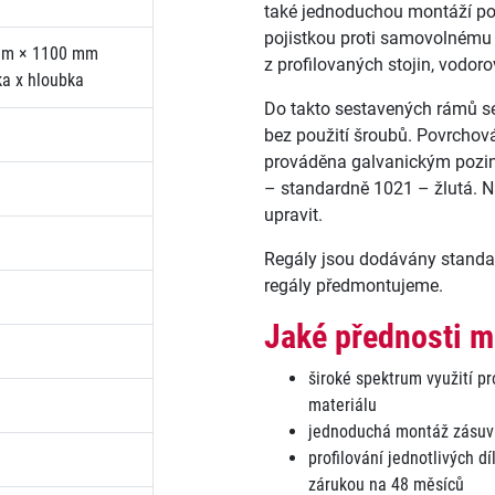
také jednoduchou montáží po
pojistkou proti samovolnému 
mm × 1100 mm
z profilovaných stojin, vodoro
ka x hloubka
Do takto sestavených rámů s
bez použití šroubů. Povrchová
prováděna galvanickým pozin
– standardně 1021 – žlutá. N
upravit.
Regály jsou dodávány standa
regály předmontujeme.
Jaké přednosti ma
široké spektrum využití pr
materiálu
jednoduchá montáž zásu
profilování jednotlivých d
zárukou na 48 měsíců