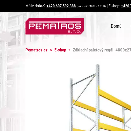
Máte dotaz?
+420 607 592 388
|
E-shop:
+420 
(Po - Pá: 08:00 - 17:00)
Domů
Pematros.cz
»
E-shop
»
Základní paletový regál, 4800x