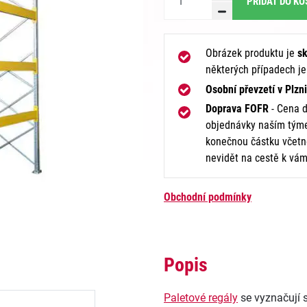
PŘIDAT DO KO
Obrázek produktu je
sk
některých případech j
Osobní převzetí v Plzni
Doprava FOFR
- Cena d
objednávky naším týme
konečnou částku včetně
nevidět na cestě k vám
Obchodní podmínky
Popis
Paletové regály
se vyznačují s