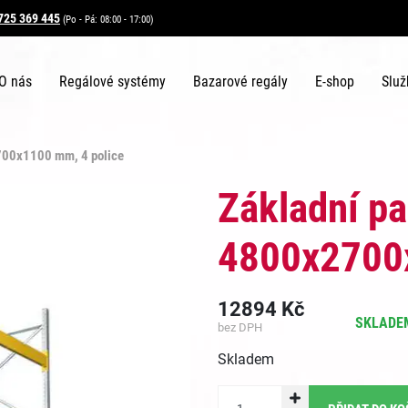
725 369 445
(Po - Pá: 08:00 - 17:00)
O nás
Regálové systémy
Bazarové regály
E-shop
Služ
2700x1100 mm, 4 police
Základní pa
4800x2700x
12894
Kč
SKLADEM
bez DPH
Skladem