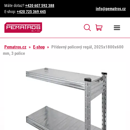
Máte dotaz?
+420 607 592 388
info@pematros.cz
E-shop:
+420 725 369 445
Pematros.cz
»
E-shop
»
Přídavný policový regál, 2025x1800x600
mm, 3 police