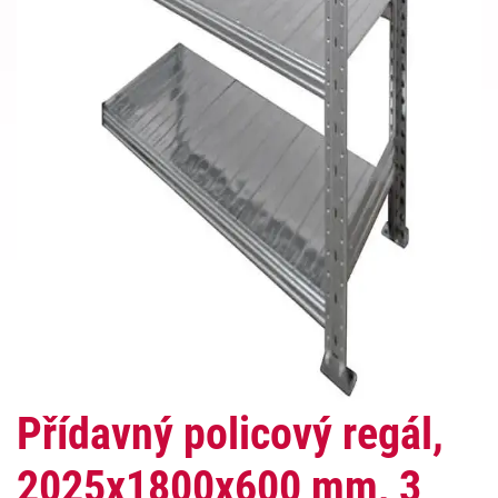
Přídavný policový regál,
2025x1800x600 mm, 3