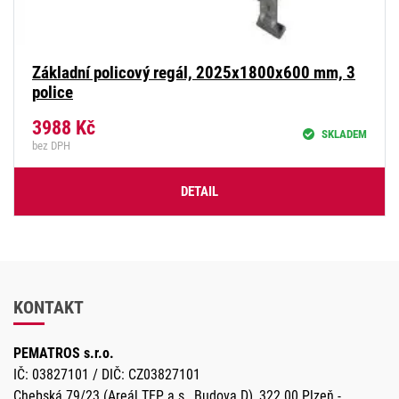
Základní policový regál, 2025x1800x600 mm, 3
police
3988
Kč
SKLADEM
bez DPH
DETAIL
KONTAKT
PEMATROS s.r.o.
IČ: 03827101 / DIČ: CZ03827101
Chebská 79/23 (Areál TEP a.s., Budova D), 322 00 Plzeň -