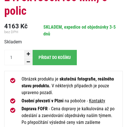
polic
4163
Kč
SKLADEM, expedice od objednávky 3-5
bez DPH
dnů
Skladem
PŘIDAT DO KOŠÍKU
Obrázek produktu je
skutečná fotografie, reálného
stavu produktu.
V některých případech je pouze
upraveno pozadí.
Osobní převzetí v Plzni
na pobočce -
Kontakty
Doprava FOFR
- Cena dopravy je kalkulována až po
odeslání a zaevidování objednávky naším týmem.
Po přepočítání výsledné ceny vám zašleme