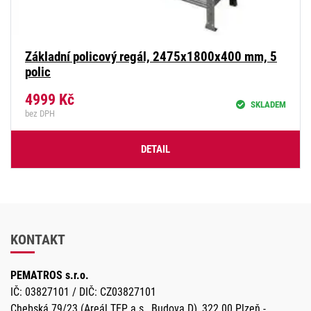
Základní policový regál, 2475x1800x400 mm, 5
polic
4999
Kč
SKLADEM
bez DPH
DETAIL
KONTAKT
PEMATROS s.r.o.
IČ: 03827101 / DIČ: CZ03827101
Chebská 79/23 (Areál TEP a.s., Budova D), 322 00 Plzeň -