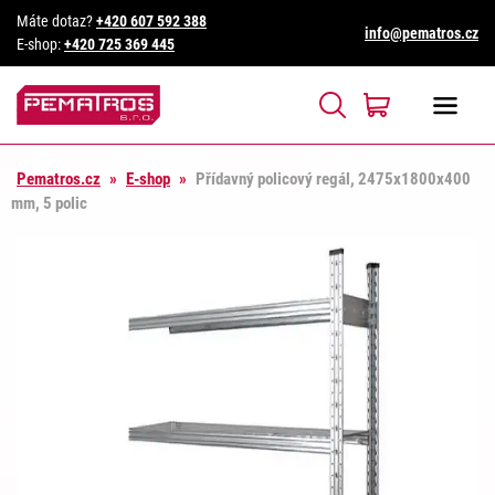
Máte dotaz?
+420 607 592 388
info@pematros.cz
E-shop:
+420 725 369 445
Pematros.cz
»
E-shop
»
Přídavný policový regál, 2475x1800x400
mm, 5 polic