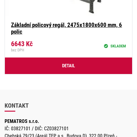
Základní policový regál, 2475x1800x600 mm, 6
polic
6643
Kč
SKLADEM
bez DPH
DETAIL
KONTAKT
PEMATROS s.r.o.
IČ: 03827101 / DIČ: CZ03827101
Chebská 79/23 (Areál TEP a.s., Budova D), 322 00 Plzeň -