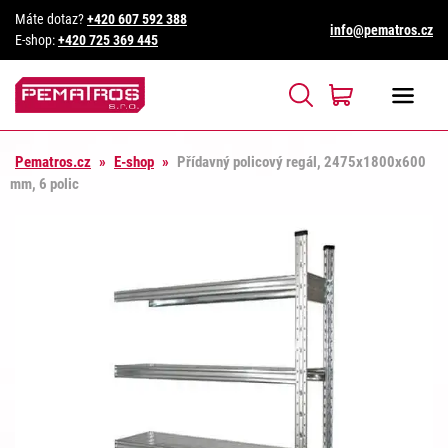
Máte dotaz?
+420 607 592 388
info@pematros.cz
E-shop:
+420 725 369 445
Pematros.cz
»
E-shop
»
Přídavný policový regál, 2475x1800x600
mm, 6 polic