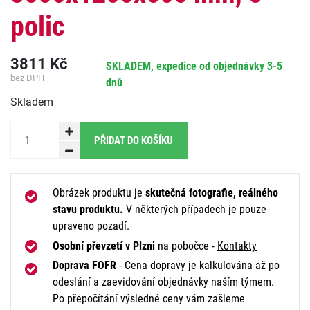
polic
3811
Kč
SKLADEM, expedice od objednávky 3-5
bez DPH
dnů
Skladem
PŘIDAT DO KOŠÍKU
Obrázek produktu je
skutečná fotografie, reálného
stavu produktu.
V některých případech je pouze
upraveno pozadí.
Osobní převzetí v Plzni
na pobočce -
Kontakty
Doprava FOFR
- Cena dopravy je kalkulována až po
odeslání a zaevidování objednávky naším týmem.
Po přepočítání výsledné ceny vám zašleme