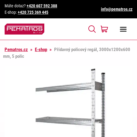
Máte dotaz?
+420 607 592 388
info@pematros.cz
E-shop:
+420 725 369 445
Pematros.cz
»
E-shop
»
Přídavný policový regál, 3000x1200x600
mm, 5 polic