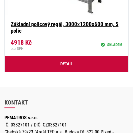
Základní policový regál, 3000x1200x600 mm, 5
polic
4918
Kč
SKLADEM
bez DPH
DETAIL
KONTAKT
PEMATROS s.r.o.
IČ: 03827101 / DIČ: CZ03827101
Chebská 79/23 (Areál TEP a.s., Budova D), 322 00 Plzeň -