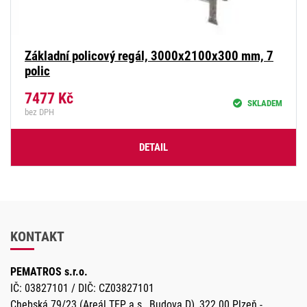
Základní policový regál, 3000x2100x300 mm, 7
polic
7477
Kč
SKLADEM
bez DPH
DETAIL
KONTAKT
PEMATROS s.r.o.
IČ: 03827101 / DIČ: CZ03827101
Chebská 79/23 (Areál TEP a.s., Budova D), 322 00 Plzeň -