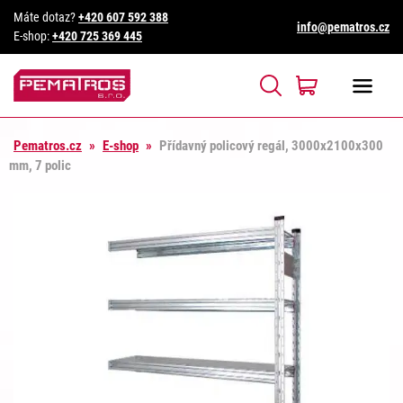
Máte dotaz?
+420 607 592 388
info@pematros.cz
E-shop:
+420 725 369 445
Pematros.cz
»
E-shop
»
Přídavný policový regál, 3000x2100x300
mm, 7 polic