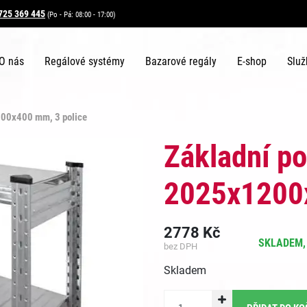
725 369 445
(Po - Pá: 08:00 - 17:00)
O nás
Regálové systémy
Bazarové regály
E-shop
Služ
200x400 mm, 3 police
Základní po
2025x1200x
2778
Kč
SKLADEM, 
bez DPH
Skladem