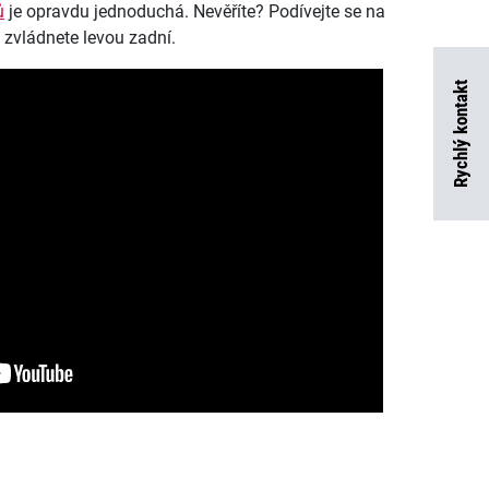
ů
je opravdu jednoduchá. Nevěříte? Podívejte se na
to zvládnete levou zadní.
Rychlý kontakt