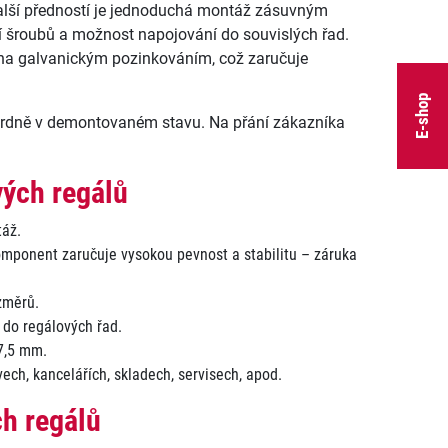
další předností je jednoduchá montáž zásuvným
 šroubů a možnost napojování do souvislých řad.
na galvanickým pozinkováním, což zaručuje
E-shop
rdně v demontovaném stavu. Na přání zákazníka
vých regálů
áž.
komponent zaručuje vysokou pevnost a stabilitu – záruka
změrů.
 do regálových řad.
37,5 mm.
ivech, kancelářích, skladech, servisech, apod.
h regálů