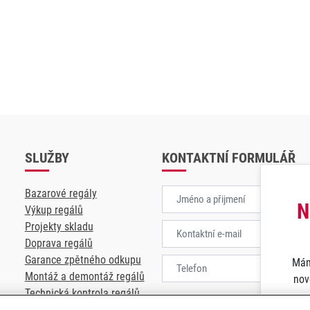
SLUŽBY
KONTAKTNÍ FORMULÁŘ
Bazarové regály
N
Výkup regálů
Projekty skladu
Doprava regálů
Garance zpětného odkupu
Mám
Montáž a demontáž regálů
nov
Technická kontrola regálů
Souhlasím se
zpracování osobních 