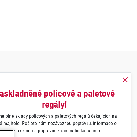
askladněné policové a paletové
regály!
e plné sklady policových a paletových regálů čekajících na
é majitele. Pošlete nám nezávaznou poptávku, informace o
vašem skladu a připravíme vám nabídku na míru.
údajů.