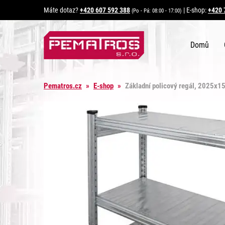
Máte dotaz?
+420 607 592 388
|
E-shop:
+420 
(Po - Pá: 08:00 - 17:00)
Domů
Pematros.cz
»
E-shop
»
Základní policový regál, 2025x1