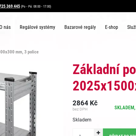
725 369 445
(Po - Pá: 08:00 - 17:00)
O nás
Regálové systémy
Bazarové regály
E-shop
Služ
500x300 mm, 3 police
Základní po
2025x1500x
2864
Kč
SKLADEM, 
bez DPH
Skladem