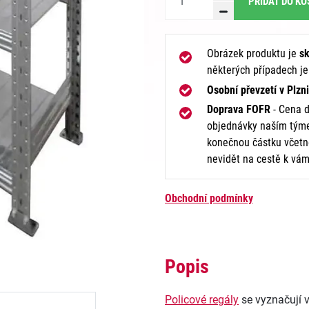
PŘIDAT DO KO
Obrázek produktu je
sk
některých případech j
Osobní převzetí v Plzni
Doprava FOFR
- Cena d
objednávky naším týme
konečnou částku včetně
nevidět na cestě k vám
Obchodní podmínky
Popis
Policové regály
se vyznačují v