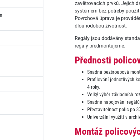
zavětrovacích prvků. Jejich 
systémem bez potřeby použití
m
Povrchová úprava je provádě
a
dlouhodobou životnost.
Regály jsou dodávány standa
regály předmontujeme.
Přednosti polico
Snadná bezšroubová mont
Profilování jednotlivých 
4 roky.
Velký výběr základních ro
Snadné napojování regálů
Přestavitelnost polic po 
Univerzální využití v arch
Montáž policovýc