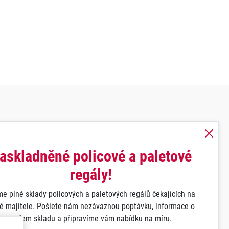
askladněné policové a paletové
regály!
e plné sklady policových a paletových regálů čekajících na
é majitele. Pošlete nám nezávaznou poptávku, informace o
vašem skladu a připravíme vám nabídku na míru.
údajů.