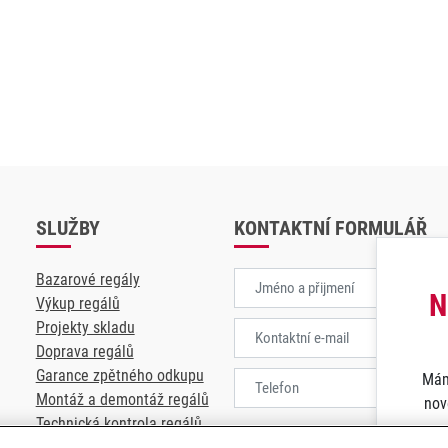
SLUŽBY
KONTAKTNÍ FORMULÁŘ
Bazarové regály
N
Výkup regálů
Projekty skladu
Doprava regálů
Garance zpětného odkupu
Mám
Montáž a demontáž regálů
nov
Technická kontrola regálů
Souhlasím se
zpracování osobních 