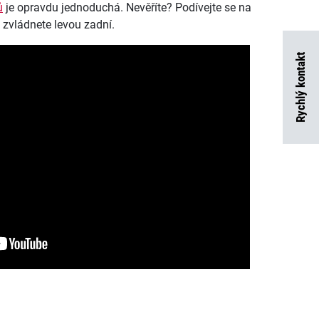
ů
je opravdu jednoduchá. Nevěříte? Podívejte se na
to zvládnete levou zadní.
Rychlý kontakt