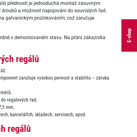
další předností je jednoduchá montáž zásuvným
 šroubů a možnost napojování do souvislých řad.
na galvanickým pozinkováním, což zaručuje
E-shop
rdně v demontovaném stavu. Na přání zákazníka
vých regálů
áž.
komponent zaručuje vysokou pevnost a stabilitu – záruka
změrů.
 do regálových řad.
37,5 mm.
ivech, kancelářích, skladech, servisech, apod.
h regálů