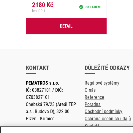
2180
Kč
SKLADEM
bez DPH
DETAIL
KONTAKT
DŮLEŽITÉ ODKAZY
PEMATROS s.r.o.
Regálové systémy
IČ: 03827101 / DIČ:
O nás
CZ03827101
Reference
Chebská 79/23 (Areál TEP
Poradna
a.s., Budova D), 322 00
Obchodní podmínky
Plzeň - Křimice
Ochrana osobních údajů
Kontakty
Regálový bazar