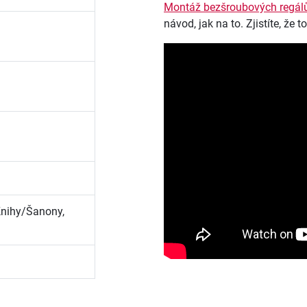
Montáž bezšroubových regál
návod, jak na to. Zjistíte, že 
Knihy/Šanony,