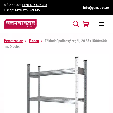
Máte dotaz?
+420 607 592 388
info@pematros.cz
E-shop:
+420 725 369 445
Pematros.cz
»
E-shop
»
Základní policový regál, 2025x1500x400
mm, 5 polic