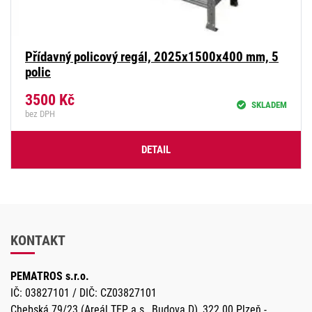
Přídavný policový regál, 2025x1500x400 mm, 5
polic
3500
Kč
SKLADEM
bez DPH
DETAIL
KONTAKT
PEMATROS s.r.o.
IČ: 03827101 / DIČ: CZ03827101
Chebská 79/23 (Areál TEP a.s., Budova D), 322 00 Plzeň -