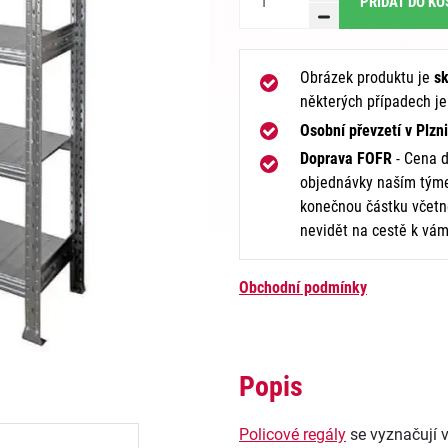
PŘIDAT DO KO
Obrázek produktu je
sk
některých případech j
Osobní převzetí v Plzni
Doprava FOFR
- Cena d
objednávky naším týme
konečnou částku včetně
nevidět na cestě k vám
Obchodní podmínky
Popis
Policové regály
se vyznačují v