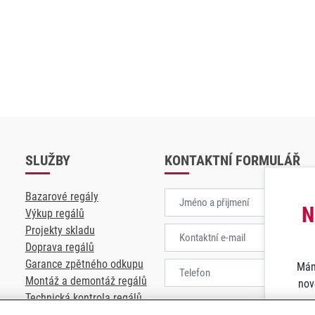
SLUŽBY
KONTAKTNÍ FORMULÁŘ
Bazarové regály
N
Výkup regálů
Projekty skladu
Doprava regálů
Garance zpětného odkupu
Mám
Montáž a demontáž regálů
nov
Technická kontrola regálů
Souhlasím se
zpracování osobních 