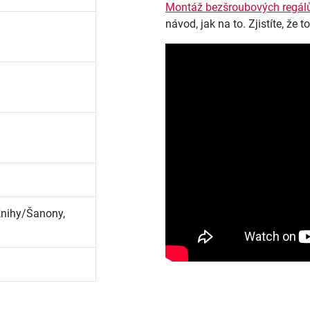
Montáž bezšroubových regál
návod, jak na to. Zjistíte, že 
Knihy/Šanony,