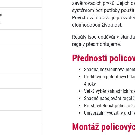
zavětrovacích prvků. Jejich 
systémem bez potřeby použití
m
Povrchová úprava je provádě
a
dlouhodobou životnost.
Regály jsou dodávány standa
regály předmontujeme.
Přednosti polico
Snadná bezšroubová mont
Profilování jednotlivých 
4 roky.
Velký výběr základních ro
Snadné napojování regálů
Přestavitelnost polic po 
Univerzální využití v arch
Montáž policovýc