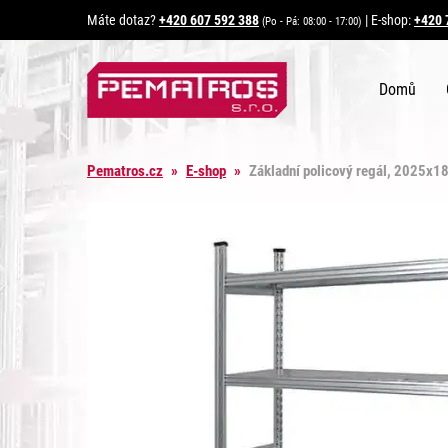
Máte dotaz?
+420 607 592 388
|
E-shop:
+420 
(Po - Pá: 08:00 - 17:00)
Domů
Pematros.cz
»
E-shop
»
Základní policový regál, 2025x1