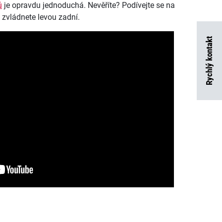
ů
je opravdu jednoduchá. Nevěříte? Podívejte se na
to zvládnete levou zadní.
Rychlý kontakt