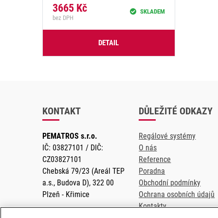
3665
Kč
SKLADEM
bez DPH
DETAIL
KONTAKT
DŮLEŽITÉ ODKAZY
PEMATROS s.r.o.
Regálové systémy
IČ: 03827101 / DIČ:
O nás
CZ03827101
Reference
Chebská 79/23 (Areál TEP
Poradna
a.s., Budova D), 322 00
Obchodní podmínky
Plzeň - Křimice
Ochrana osobních údajů
Kontakty
Regálový bazar