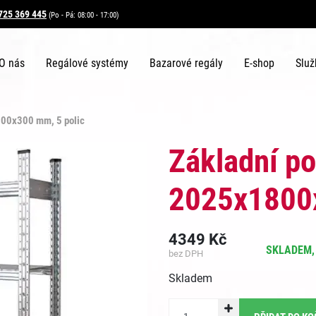
725 369 445
(Po - Pá: 08:00 - 17:00)
O nás
Regálové systémy
Bazarové regály
E-shop
Služ
800x300 mm, 5 polic
Základní po
2025x1800x
4349
Kč
SKLADEM, 
bez DPH
Skladem