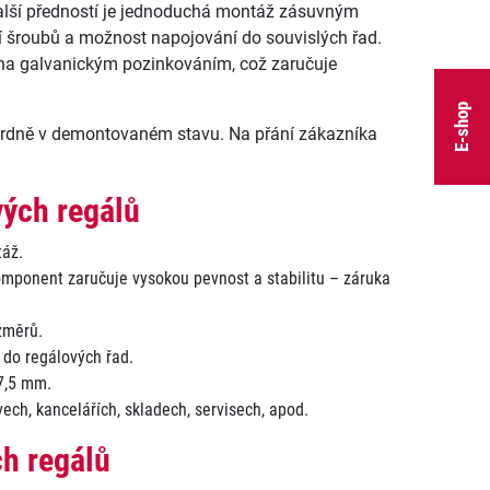
další předností je jednoduchá montáž zásuvným
 šroubů a možnost napojování do souvislých řad.
na galvanickým pozinkováním, což zaručuje
E-shop
rdně v demontovaném stavu. Na přání zákazníka
vých regálů
áž.
komponent zaručuje vysokou pevnost a stabilitu – záruka
změrů.
 do regálových řad.
37,5 mm.
ivech, kancelářích, skladech, servisech, apod.
h regálů