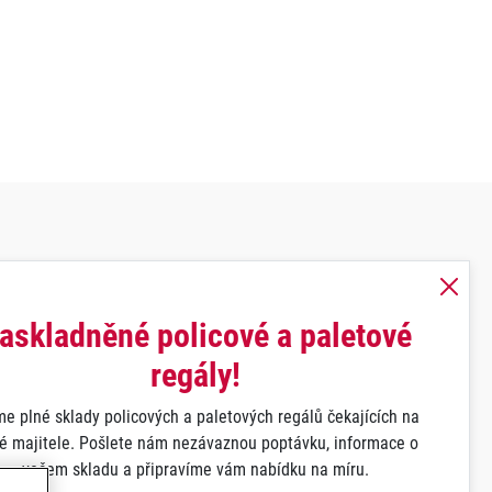
askladněné policové a paletové
regály!
e plné sklady policových a paletových regálů čekajících na
é majitele. Pošlete nám nezávaznou poptávku, informace o
vašem skladu a připravíme vám nabídku na míru.
údajů.