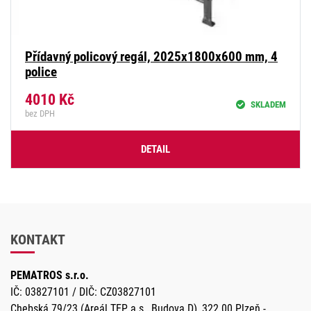
Přídavný policový regál, 2025x1800x600 mm, 4
police
4010
Kč
SKLADEM
bez DPH
DETAIL
KONTAKT
PEMATROS s.r.o.
IČ: 03827101 / DIČ: CZ03827101
Chebská 79/23 (Areál TEP a.s., Budova D), 322 00 Plzeň -