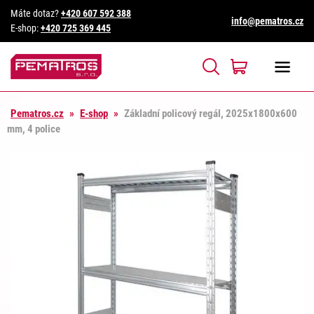
Máte dotaz?
+420 607 592 388
info@pematros.cz
E-shop:
+420 725 369 445
Pematros.cz
»
E-shop
»
Základní policový regál, 2025x1800x600
mm, 4 police