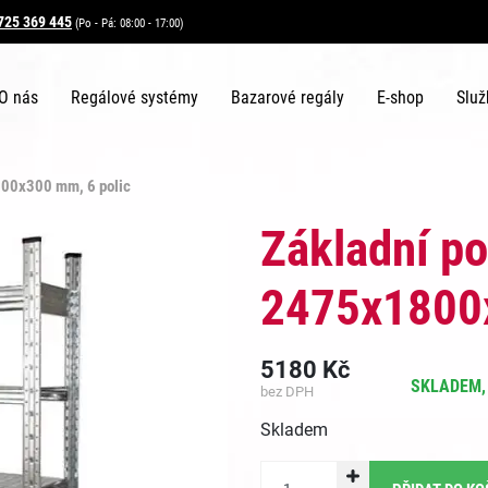
725 369 445
(Po - Pá: 08:00 - 17:00)
O nás
Regálové systémy
Bazarové regály
E-shop
Služ
800x300 mm, 6 polic
Základní po
2475x1800x
5180
Kč
SKLADEM, 
bez DPH
Skladem