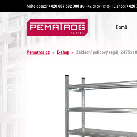
Máte dotaz?
+420 607 592 388
|
E-shop:
+420 
(Po - Pá: 08:00 - 17:00)
Domů
Pematros.cz
»
E-shop
»
Základní policový regál, 2475x1