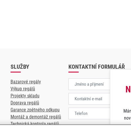
SLUŽBY
KONTAKTNÍ FORMULÁŘ
Bazarové regály
N
Výkup regálů
Projekty skladu
Doprava regálů
Garance zpětného odkupu
Mám
Montáž a demontáž regálů
nov
Technická kontrola regálů
Souhlasím se
zpracování osobních 