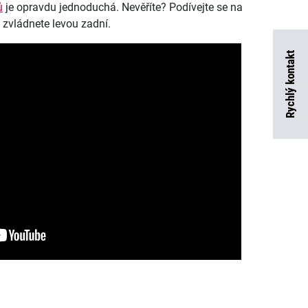
ů
je opravdu jednoduchá. Nevěříte? Podívejte se na
to zvládnete levou zadní.
Rychlý kontakt