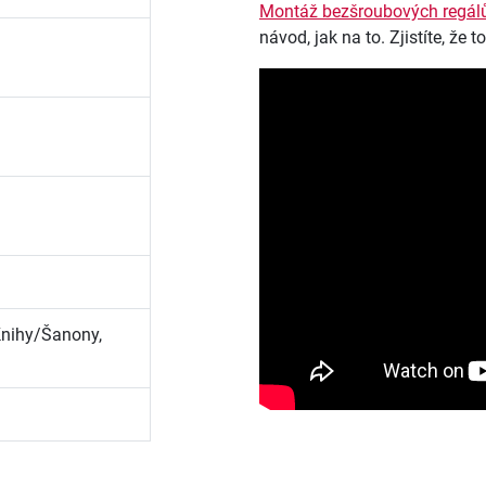
Montáž bezšroubových regál
návod, jak na to. Zjistíte, že 
Knihy/Šanony,