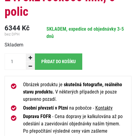
polic
6344
Kč
SKLADEM, expedice od objednávky 3-5
bez DPH
dnů
Skladem
PŘIDAT DO KOŠÍKU
Obrázek produktu je
skutečná fotografie, reálného
stavu produktu.
V některých případech je pouze
upraveno pozadí.
Osobní převzetí v Plzni
na pobočce -
Kontakty
Doprava FOFR
- Cena dopravy je kalkulována až po
odeslání a zaevidování objednávky naším týmem.
Po přepočítání výsledné ceny vám zašleme