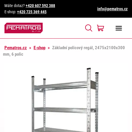
Máte dotaz?
+420 607 592 388
info@pematros.cz
E-shop:
+420 725 369 445
Pematros.cz
»
E-shop
»
Základní policový regál, 2475x2100x300
mm, 6 polic