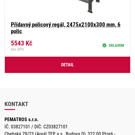
Přídavný policový regál, 2475x2100x300 mm, 6
polic
5543
Kč
SKLADEM
bez DPH
DETAIL
KONTAKT
PEMATROS s.r.o.
IČ: 03827101 / DIČ: CZ03827101
Chebská 79/23 (Areál TEP a.s., Budova D), 322 00 Plzeň -