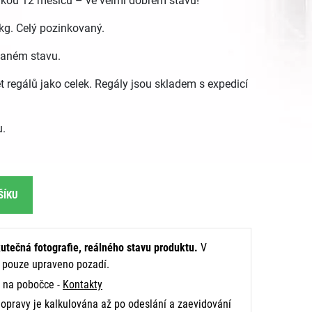
rukou 12 měsíců – ve velmi dobrém stavu!
kg. Celý pozinkovaný.
vaném stavu.
t regálů jako celek. Regály jsou skladem s expedicí
u.
ŠÍKU
utečná fotografie, reálného stavu produktu.
V
e pouze upraveno pozadí.
na pobočce -
Kontakty
opravy je kalkulována až po odeslání a zaevidování