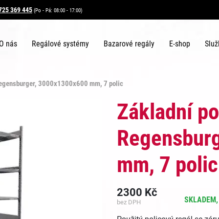
725 369 445
(Po - Pá: 08:00 - 17:00)
O nás
Regálové systémy
Bazarové regály
E-shop
Služ
 Regensburger, 3000x1300x600 mm, 7 polic
Základní po
Regensburg
mm, 7 polic
2300
Kč
SKLADEM, 
bez DPH