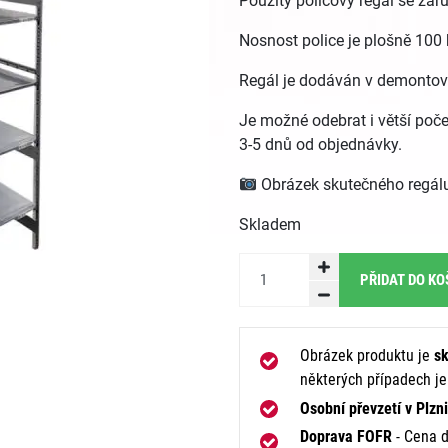
Použitý policový regál se zá
Nosnost police je plošně 100 
Regál je dodáván v demonto
Je možné odebrat i větší poče
3-5 dnů od objednávky.
Obrázek skutečného regál
Skladem
PŘIDAT DO KO
Obrázek produktu je
sk
některých případech j
Osobní převzetí v Plzni
Doprava FOFR
- Cena d