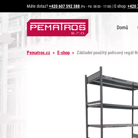
Máte dotaz?
+420 607 592 388
|
E-shop:
+420 
(Po - Pá: 08:00 - 17:00)
Domů
Pematros.cz
»
E-shop
»
Základní použitý policový regál