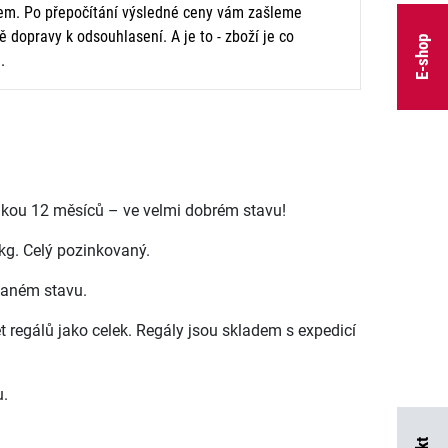
m. Po přepočítání výsledné ceny vám zašleme
 dopravy k odsouhlasení. A je to - zboží je co
E-shop
.
rukou 12 měsíců – ve velmi dobrém stavu!
kg. Celý pozinkovaný.
vaném stavu.
t regálů jako celek. Regály jsou skladem s expedicí
u.