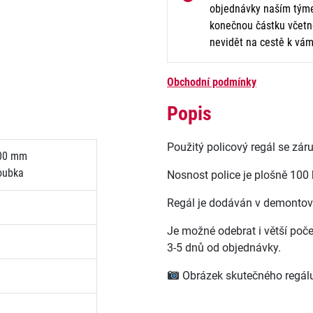
objednávky naším týme
konečnou částku včetně
nevidět na cestě k vám
Obchodní podmínky
Popis
Použitý policový regál se zá
00 mm
loubka
Nosnost police je plošně 100 
Regál je dodáván v demonto
Je možné odebrat i větší poče
3-5 dnů od objednávky.
Obrázek skutečného regál