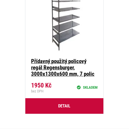
Přídavný použitý policový
regál Regensburger,
3000x1300x600 mm, 7 polic
1950
Kč
SKLADEM
bez DPH
DETAIL