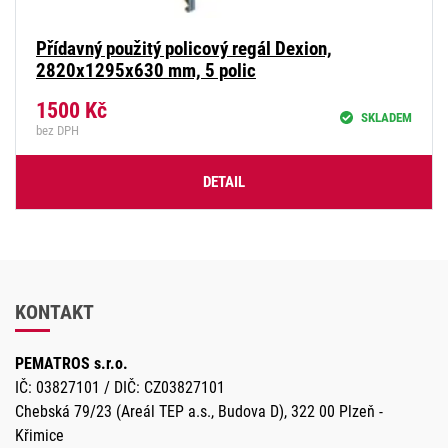
Přídavný použitý policový regál Dexion,
2820x1295x630 mm, 5 polic
1500
Kč
SKLADEM
bez DPH
DETAIL
KONTAKT
PEMATROS s.r.o.
IČ: 03827101 / DIČ: CZ03827101
Chebská 79/23 (Areál TEP a.s., Budova D), 322 00 Plzeň -
Křimice