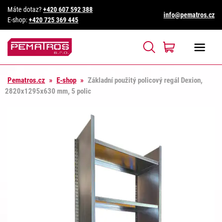
Máte dotaz?
+420 607 592 388
info@pematros.cz
E-shop:
+420 725 369 445
Pematros.cz
»
E-shop
»
Základní použitý policový regál Dexion,
2820x1295x630 mm, 5 polic