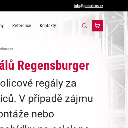
info@pematros.cz
by
Reference
Kontakty
nsburger
gálů Regensburger
olicové regály za
íců. V případě zájmu
montáže nebo