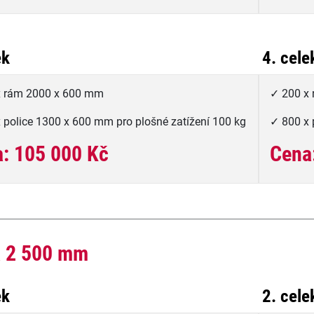
ek
4. cele
x rám 2000 x 600 mm
✓ 200 x
 police 1300 x 600 mm pro plošné zatížení 100 kg
✓ 800 x 
: 105 000 Kč
Cena
 2 500 mm
ek
2. cele