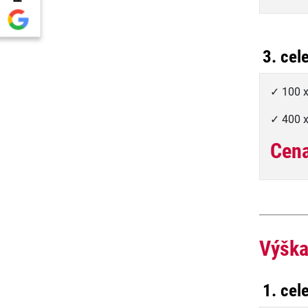
3. cel
✓ 100 
✓ 400 x
Cena
Výška
1. cel