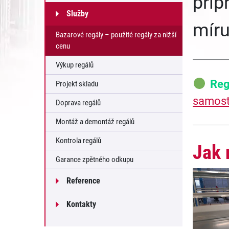
přip
Služby
míru
Bazarové regály – použité regály za nižší
cenu
Výkup regálů
Reg
Projekt skladu
samost
Doprava regálů
Montáž a demontáž regálů
Kontrola regálů
Jak 
Garance zpětného odkupu
Reference
Kontakty