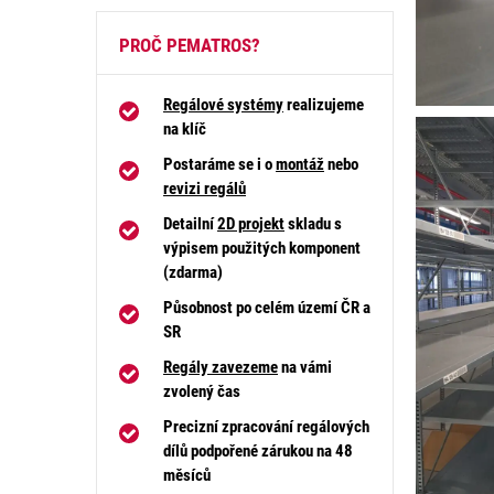
PROČ PEMATROS?
Regálové systémy
realizujeme
na klíč
Postaráme se i o
montáž
nebo
revizi regálů
Detailní
2D projekt
skladu s
výpisem použitých komponent
(zdarma)
Působnost po celém území ČR a
SR
Regály zavezeme
na vámi
zvolený čas
Precizní zpracování regálových
dílů podpořené zárukou na 48
měsíců