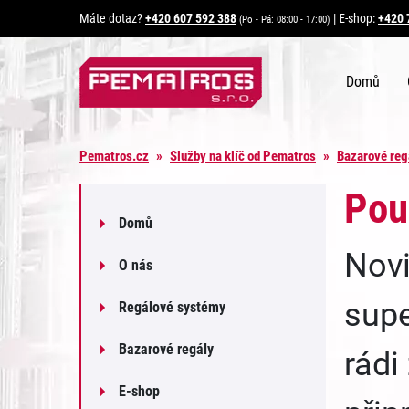
Máte dotaz?
+420 607 592 388
|
E-shop:
+420 
(Po - Pá: 08:00 - 17:00)
Domů
Pematros.cz
»
Služby na klíč od Pematros
»
Bazarové regá
Pou
Domů
Novi
O nás
supe
Regálové systémy
Bazarové regály
rádi
E-shop