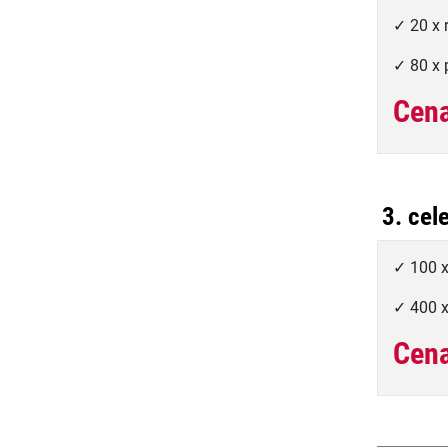
✓ 20 x
✓ 80 x 
Cena
3. cel
✓ 100 
✓ 400 x
Cena