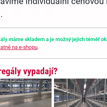
ravíme individuální cenovou
.
ály máme skladem a je možný jejich téměř ok
atně na e-shopu
.
regály vypadají?