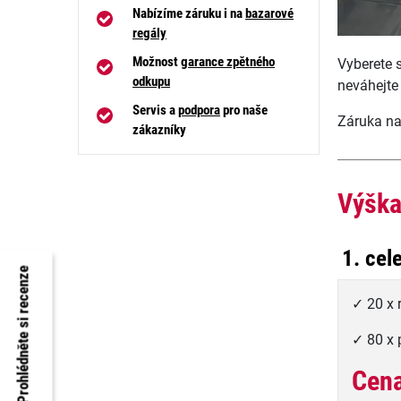
Nabízíme záruku i na
bazarové
regály
Možnost
garance zpětného
Vyberete 
odkupu
neváhejt
Servis a
podpora
pro naše
Záruka na
zákazníky
Výška
1. cel
Prohlédněte si recenze
✓ 20 x
✓ 80 x 
Cena