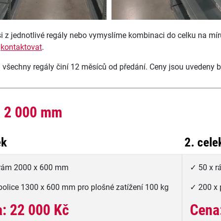
si z jednotlivé regály nebo vymyslíme kombinaci do celku na m
e
kontaktovat
.
 všechny regály činí 12 měsíců od předání. Ceny jsou uvedeny
 2 000 mm
ek
2. cele
 rám 2000 x 600 mm
✓ 50 x 
police 1300 x 600 mm pro plošné zatížení 100 kg
✓ 200 x 
: 22 000 Kč
Cena