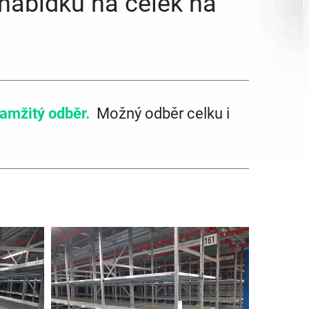
 nabídku na celek na
amžitý odběr.
Možný odběr celku i