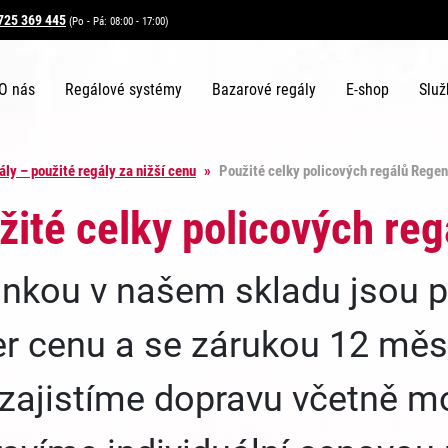
725 369 445
(Po - Pá: 08:00 - 17:00)
O nás
Regálové systémy
Bazarové regály
E-shop
Služ
ly – použité regály za nižší cenu
»
Použité celky policových regálů Rege
žité celky policových re
nkou v našem skladu jsou p
r cenu a se zárukou 12 měs
 zajistíme dopravu včetně 