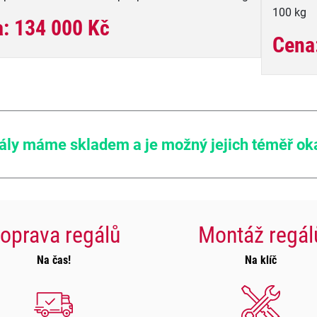
100 kg
: 134 000 Kč
Cena
ály máme skladem a je možný jejich téměř ok
oprava regálů
Montáž regál
Na čas!
Na klíč