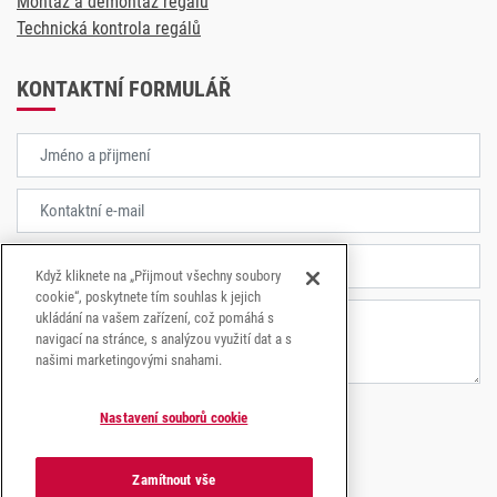
Montáž a demontáž regálů
Technická kontrola regálů
KONTAKTNÍ FORMULÁŘ
Když kliknete na „Přijmout všechny soubory
cookie“, poskytnete tím souhlas k jejich
ukládání na vašem zařízení, což pomáhá s
navigací na stránce, s analýzou využití dat a s
našimi marketingovými snahami.
Nastavení souborů cookie
Souhlasím se
zpracování osobních údajů.
Zamítnout vše
ODESLAT