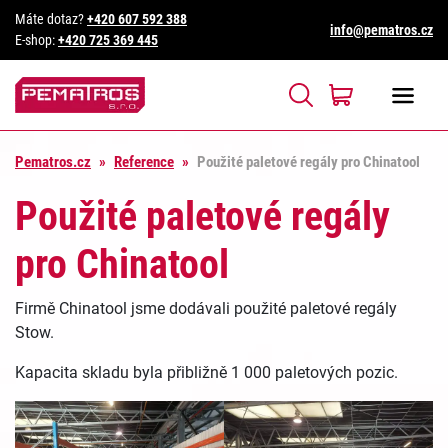
Máte dotaz?
+420 607 592 388
info@pematros.cz
E-shop:
+420 725 369 445
Pematros.cz
»
Reference
»
Použité paletové regály pro Chinatool
Použité paletové regály
pro Chinatool
Firmě Chinatool jsme dodávali použité paletové regály
Stow.
Kapacita skladu byla přibližně 1 000 paletových pozic.