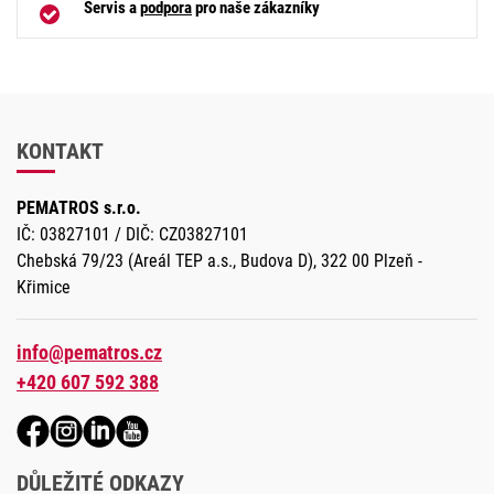
Servis a
podpora
pro naše zákazníky
KONTAKT
PEMATROS s.r.o.
IČ: 03827101 / DIČ: CZ03827101
Chebská 79/23 (Areál TEP a.s., Budova D), 322 00 Plzeň -
Křimice
info@pematros.cz
+420 607 592 388
DŮLEŽITÉ ODKAZY