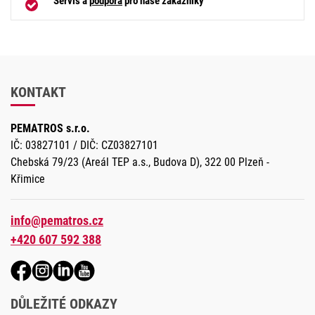
Servis a
podpora
pro naše zákazníky
KONTAKT
PEMATROS s.r.o.
IČ: 03827101 / DIČ: CZ03827101
Chebská 79/23 (Areál TEP a.s., Budova D), 322 00 Plzeň -
Křimice
info@pematros.cz
+420 607 592 388
DŮLEŽITÉ ODKAZY