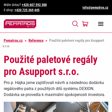
Máte dotaz?
+420 607 592 388
info@pematros.cz
E-shop:
+420 725 369 445
Pematros.cz
»
Reference
»
Použité paletové regály pro Asupport
s.r.o.
Použité paletové regály
pro Asupport s.r.o.
Pro p. Hájka jsme zajišťovali návrh a následnou dodávku
regálového patra z použitých dílů systému DEXION.
Dodávka se provedla k maximální spokojenosti investora.