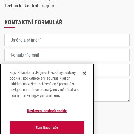
Technická kontrola regálů
KONTAKTNÍ FORMULÁŘ
Když kliknete na „Přijmout všechny soubory
cookie“, poskytnete tím souhlas k jejich
ukládání na vašem zařízení, což pomáhá s
navigací na stránce, s analýzou využití dat a s
našimi marketingovými snahami.
Nastavení souborů cookie
Souhlasím se
zpracování osobních údajů.
Zamítnout vše
ODESLAT