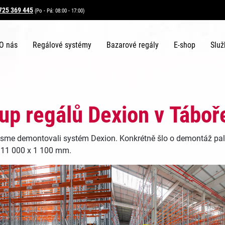
725 369 445
(Po - Pá: 08:00 - 17:00)
O nás
Regálové systémy
Bazarové regály
E-shop
Služ
up regálů Dexion v Táboř
jsme demontovali systém Dexion. Konkrétně šlo o demontáž pa
11 000 x 1 100 mm.