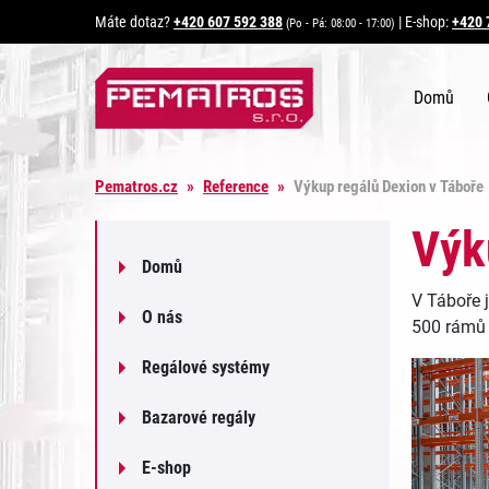
Máte dotaz?
+420 607 592 388
|
E-shop:
+420 
(Po - Pá: 08:00 - 17:00)
Domů
Pematros.cz
»
Reference
»
Výkup regálů Dexion v Táboře
Výk
Domů
V Táboře 
O nás
500 rámů 
Regálové systémy
Bazarové regály
E-shop