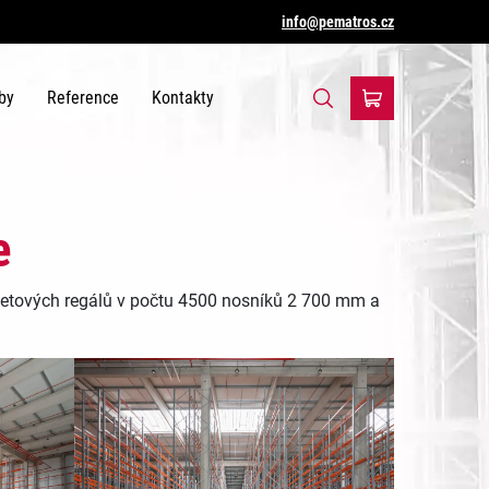
info@pematros.cz
by
Reference
Kontakty
e
letových regálů v počtu 4500 nosníků 2 700 mm a