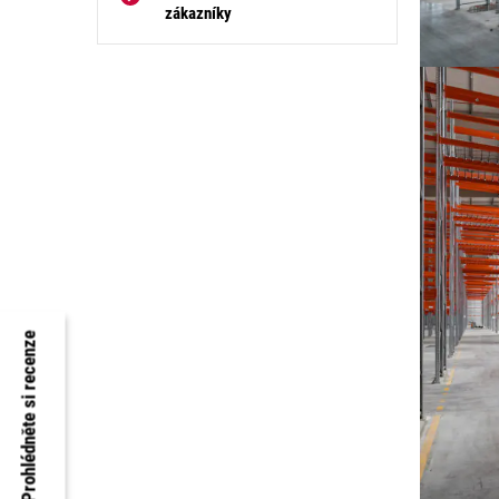
zákazníky
Prohlédněte si recenze