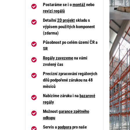
Postaráme se i o
montáž
nebo
revizi regálů
Detailní
2D projekt
skladu s
výpisem použitých komponent
(zdarma)
Působnost po celém území ČR a
SR
Regály zavezeme
na vámi
zvolený čas
Precizní zpracování regálových
dílů podpořené zárukou na 48
měsíců
Nabízíme záruku i na
bazarové
regály
Možnost
garance zpětného
odkupu
Servis a
podpora
pro naše