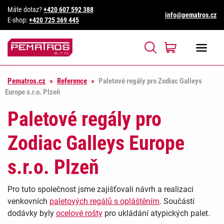
Máte dotaz?
+420 607 592 388
info@pematros.cz
E-shop:
+420 725 369 445
Pematros.cz
»
Reference
»
Paletové regály pro Zodiac Galleys
Europe s.r.o. Plzeň
Paletové regály pro
Zodiac Galleys Europe
s.r.o. Plzeň
Pro tuto společnost jsme zajišťovali návrh a realizaci
venkovních
paletových regálů s opláštěním
. Součástí
dodávky byly
ocelové rošty
pro ukládání atypických palet.