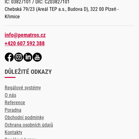
IČ: 03827101 / DIČ: CZ03827101
Chebská 79/23 (Areál TEP a.s., Budova D), 322 00 Plzeň -
Křimice
info@pematros.cz
+420 607 592 388
DŮLEŽITÉ ODKAZY
Regálové systémy
O nás
Reference
Poradna
Obchodní podmínky
Ochrana osobních údajů
Kontakty