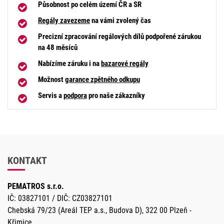
Působnost po celém území ČR a SR
Regály zavezeme
na vámi zvolený čas
Precizní zpracování regálových dílů podpořené zárukou
na 48 měsíců
Nabízíme záruku i na
bazarové regály
Možnost
garance zpětného odkupu
Servis a
podpora
pro naše zákazníky
KONTAKT
PEMATROS s.r.o.
IČ: 03827101 / DIČ: CZ03827101
Chebská 79/23 (Areál TEP a.s., Budova D), 322 00 Plzeň -
Křimice