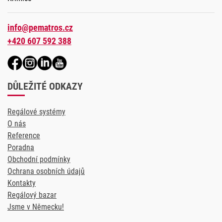
info@pematros.cz
+420 607 592 388
DŮLEŽITÉ ODKAZY
Regálové systémy
O nás
Reference
Poradna
Obchodní podmínky
Ochrana osobních údajů
Kontakty
Regálový bazar
Jsme v Německu!