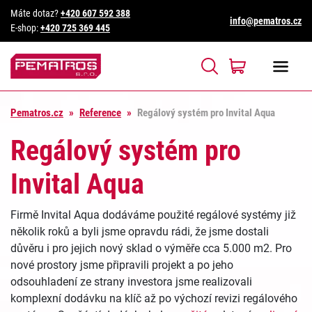
Máte dotaz?
+420 607 592 388
info@pematros.cz
E-shop:
+420 725 369 445
Pematros.cz
»
Reference
»
Regálový systém pro Invital Aqua
Regálový systém pro
Invital Aqua
Firmě Invital Aqua dodáváme použité regálové systémy již
několik roků a byli jsme opravdu rádi, že jsme dostali
důvěru i pro jejich nový sklad o výměře cca 5.000 m2. Pro
nové prostory jsme připravili projekt a po jeho
odsouhladení ze strany investora jsme realizovali
komplexní dodávku na klíč až po výchozí revizi regálového