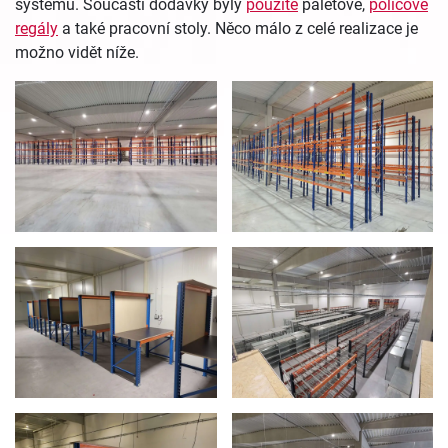
systému. Součástí dodávky byly
použité
paletové,
policové
regály
a také pracovní stoly. Něco málo z celé realizace je
možno vidět níže.