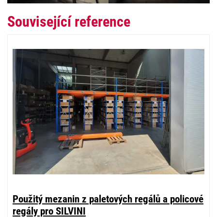
Související reference
Použitý mezanin z paletových regálů a policové
regály pro SILVINI