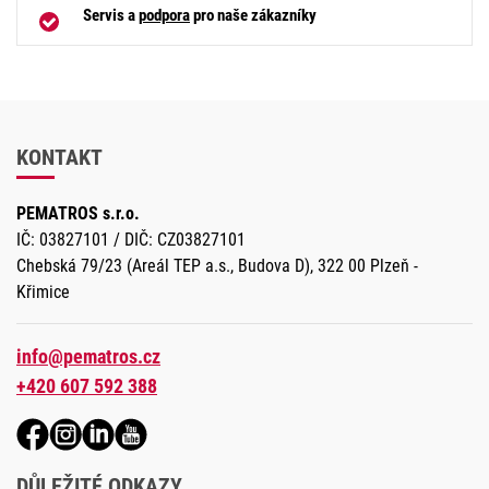
Servis a
podpora
pro naše zákazníky
KONTAKT
PEMATROS s.r.o.
IČ: 03827101 / DIČ: CZ03827101
Chebská 79/23 (Areál TEP a.s., Budova D), 322 00 Plzeň -
Křimice
info@pematros.cz
+420 607 592 388
DŮLEŽITÉ ODKAZY