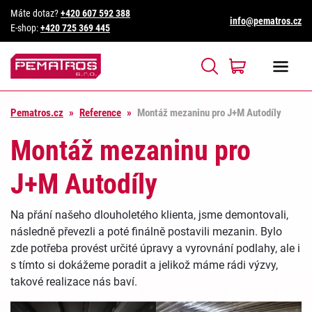
Máte dotaz?
+420 607 592 388
info@pematros.cz
E-shop:
+420 725 369 445
Pematros.cz
»
Reference
»
Montáž mezaninu pro J+M Autodíly
Montáž mezaninu pro
J+M Autodíly
Na přání našeho dlouholetého klienta, jsme demontovali,
následně převezli a poté finálně postavili mezanin. Bylo
zde potřeba provést určité úpravy a vyrovnání podlahy, ale i
s tímto si dokážeme poradit a jelikož máme rádi výzvy,
takové realizace nás baví.