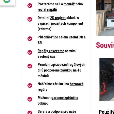
Postaráme se i o
montáž
nebo
revizi regálů
Detailní
2D projekt
skladu s
výpisem použitých komponent
(zdarma)
Působnost po celém území ČR a
SR
Souvi
Regály zavezeme
na vámi
zvolený čas
Precizní zpracování regálových
dílů podpořené zárukou na 48
měsíců
Nabízíme záruku i na
bazarové
regály
Možnost
garance zpětného
odkupu
Použit
Servis a
podpora
pro naše