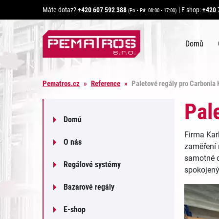
Máte dotaz?
+420 607 592 388
|
E-shop:
+420 
(Po - Pá: 08:00 - 17:00)
Domů
Pematros.cz
»
Reference
»
Paletové regály pro Carbonia 
Pal
Domů
Firma Kar
O nás
zaměření 
samotné d
Regálové systémy
spokojený
Bazarové regály
E-shop