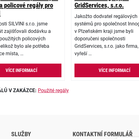
a policové regály pro
GridServices, s.r.o.
I
Jakožto dodvatel regálových
sti SILVINI s.r.o. jsme
systémů pro společnost Inno
át zajišťovali dodávku a
v Plzeňském kraji jsme byli
použitých policových
doporučeni společnosti
Jelikož bylo ale potřeba
GridServices, s.r.o. jako firma,
íce místa, …
vyřeší …
VÍCE INFORMACÍ
VÍCE INFORMACÍ
ÁLŮ V ZAKÁZCE:
Použité regály
SLUŽBY
KONTAKTNÍ FORMULÁŘ