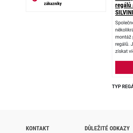
zákazníky
regálů 
SILVIN
Společno
několikr
montáž 
regálů. 
získat v
TYP REG
KONTAKT
DŮLEŽITÉ ODKAZY