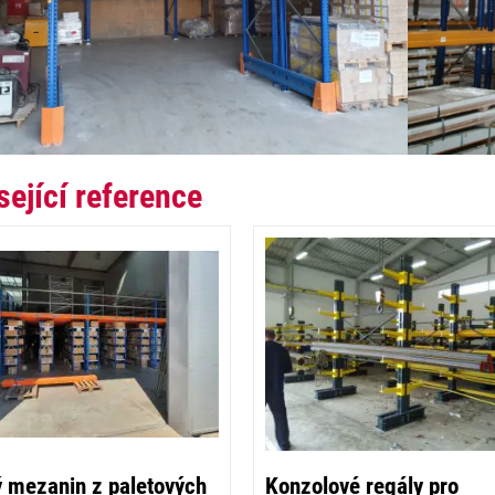
sející reference
ý mezanin z paletových
Konzolové regály pro