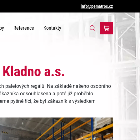
info@pematros.cz
by
Reference
Kontakty
 Kladno a.s.
ch paletových regálů. Na základě našeho osobního
zákazníka odsouhlasena a poté již proběhlo
me pyšně říci, že byl zákazník s výsledkem