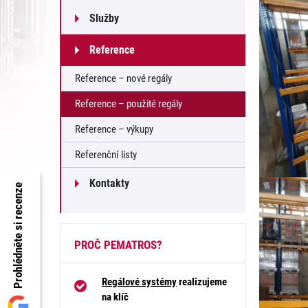
Služby
Reference
Reference – nové regály
Reference – použité regály
Reference – výkupy
Referenční listy
Kontakty
Prohlédněte si recenze
PROČ PEMATROS?
Regálové systémy
realizujeme
na klíč