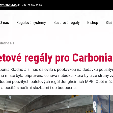
725 369 445
(Po - Pá: 08:00 - 17:00)
O nás
Regálové systémy
Bazarové regály
E-shop
Služ
Kladno a.s.
etové regály pro Carbonia
bonia Kladno a.s. nás oslovila s poptávkou na dodávku použitý
na místě byla připravena cenová nabídka, která byla ze strany 
odání použitých paletových regál Jungheinrich MPB. Opět může
 a počítá s našimi službami i do budoucna.