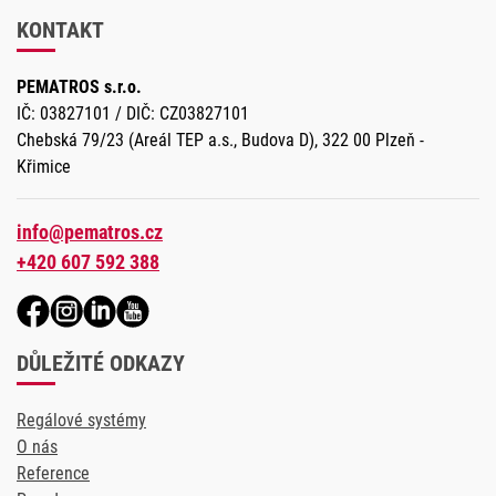
KONTAKT
PEMATROS s.r.o.
IČ: 03827101 / DIČ: CZ03827101
Chebská 79/23 (Areál TEP a.s., Budova D), 322 00 Plzeň -
Křimice
info@pematros.cz
+420 607 592 388
DŮLEŽITÉ ODKAZY
Regálové systémy
O nás
Reference