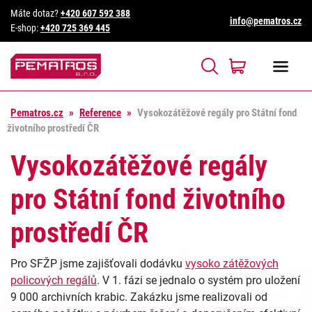
Máte dotaz?
+420 607 592 388
info@pematros.cz
E-shop:
+420 725 369 445
Pematros.cz
»
Reference
»
Vysokozátěžové regály pro Státní fond
životního prostředí ČR
Vysokozátěžové regály
pro Státní fond životního
prostředí ČR
Pro SFŽP jsme zajišťovali dodávku
vysoko zátěžových
policových regálů
. V 1. fázi se jednalo o systém pro uložení
9 000 archivních krabic. Zakázku jsme realizovali od