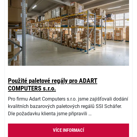
Použité paletové regály pro ADART
COMPUTERS s.r.o.
Pro firmu Adart Computers s.r.o. jsme zajišťovali dodání
kvalitních bazarových paletových regálů SSI Schäfer.
Dle požadavku klienta jsme připravili …
VÍCE INFORMACÍ