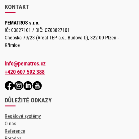
KONTAKT
PEMATROS s.r.o.
IČ: 03827101 / DIČ: CZ03827101
Chebská 79/23 (Areál TEP a.s., Budova D), 322 00 Plzeň -
Křimice
info@pematros.cz
+420 607 592 388
DŮLEŽITÉ ODKAZY
Regálové systémy
O nás
Reference
Poradna