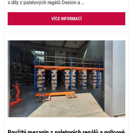
s díly z paletových regálů Dexion a …
VÍCE INFORMACÍ
Použitý mezanin z paletových regálů a policové