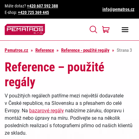
Máte dotaz?
+420 607 592 388
info@pematros.cz
E-shop:
+420 725 369 445
Pematros.cz
»
Reference
»
Reference - použité regály
»
Strana 3
Reference – použité
regály
V použitých regálech patříme mezi největší dodavatele
v České republice, na Slovensku a s přesahem do celé
Evropy. Na
bazarové regály
nabízíme záruku, dopravu i
montáž nebo úpravy na míru. Podívejte se na několik
posledních realizací s fotografiemi přímo od našich klientů
ze skladu.