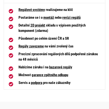
Regálové systémy
realizujeme na klíč
Postaráme se i o
montáž
nebo
revizi regálů
Detailní
2D projekt
skladu s výpisem použitých
komponent (zdarma)
Působnost po celém území ČR a SR
Regály zavezeme
na vámi zvolený čas
Precizní zpracování regálových dílů podpořené zárukou
na 48 měsíců
Nabízíme záruku i na
bazarové regály
Možnost
garance zpětného odkupu
Servis a
podpora
pro naše zákazníky