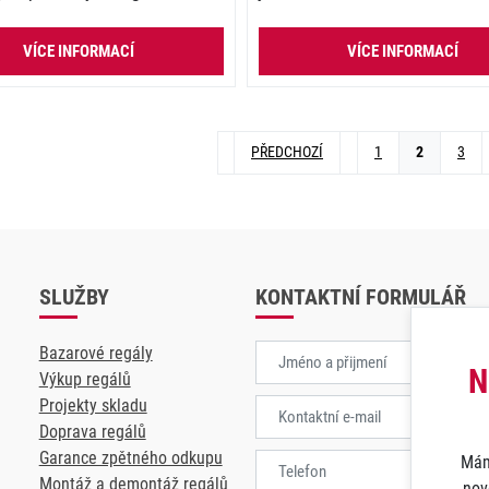
VÍCE INFORMACÍ
VÍCE INFORMACÍ
PŘEDCHOZÍ
1
2
3
SLUŽBY
KONTAKTNÍ FORMULÁŘ
Bazarové regály
N
Výkup regálů
Projekty skladu
Doprava regálů
Garance zpětného odkupu
Mám
Montáž a demontáž regálů
nov