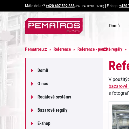
Máte dotaz?
+420 607 592 388
|
E-shop:
+420 
(Po - Pá: 08:00 - 17:00)
Domů
Pematros.cz
»
Reference
»
Reference - použité regály
»
Ref
Domů
V použitý
O nás
bazarové 
s fotograf
Regálové systémy
Bazarové regály
E-shop