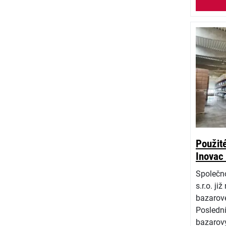
Použité
Inovac
Společn
s.r.o. j
bazarové
Poslední
bazarov