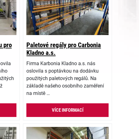
u pro
Paletové regály pro Carbonia
Kladno a.s.
ovila
Firma Karbonia Kladno a.s. nás
ního
oslovila s poptávkou na dodávku
užitých
použitých paletových regálů. Na
ož
základě našeho osobního zaměření
na místě …
VÍCE INFORMACÍ