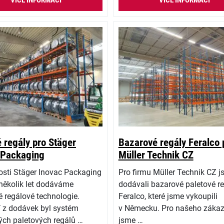
VÍCE INFORMACÍ
VÍCE INFORMACÍ
 regály pro Stäger
Bazarové regály Feralco 
 Packaging
Müller Technik CZ
osti Stäger Inovac Packaging
Pro firmu Müller Technik CZ 
iž několik let dodáváme
dodávali bazarové paletové r
 regálové technologie.
Feralco, které jsme vykoupili
 z dodávek byl systém
v Německu. Pro našeho zákaz
ých paletových regálů …
jsme …