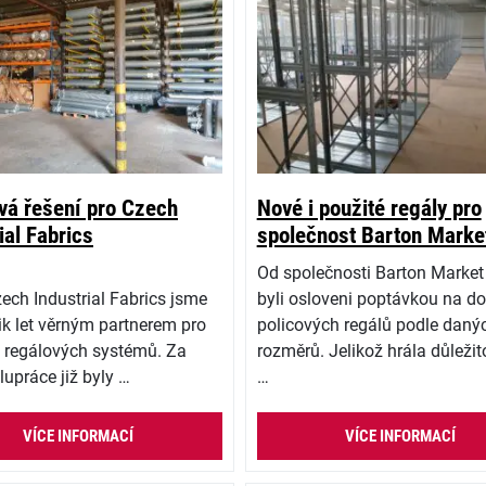
vá řešení pro Czech
Nové i použité regály pro
ial Fabrics
společnost Barton Marke
Od společnosti Barton Market
ech Industrial Fabrics jsme
byli osloveni poptávkou na d
lik let věrným partnerem pro
policových regálů podle daný
 regálových systémů. Za
rozměrů. Jelikož hrála důležito
lupráce již byly …
…
VÍCE INFORMACÍ
VÍCE INFORMACÍ