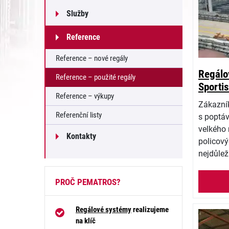
Služby
Reference
Reference – nové regály
Regálo
Reference – použité regály
Sporti
Reference – výkupy
Zákazník
Referenční listy
s poptáv
velkého
Kontakty
policový
nejdůlež
PROČ PEMATROS?
Regálové systémy
realizujeme
na klíč