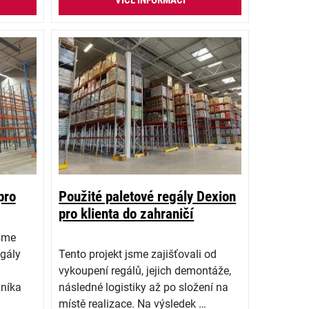
VÍCE INFORMACÍ
pro
Použité paletové regály Dexion
pro klienta do zahraničí
jsme
egály
Tento projekt jsme zajišťovali od
vykoupení regálů, jejich demontáže,
níka
následné logistiky až po složení na
místě realizace. Na výsledek …