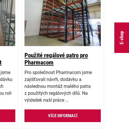
E-shop
Použité regálové patro pro
t
Pharmacom
 jsme
Pro společnost Pharmacom jsme
odávku
zajišťovali návrh, dodávku a
ch
následnou montáž malého patra
u roli
z použitých regálových dílů. Na
výsledek naší práce …
VÍCE INFORMACÍ