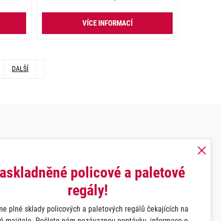
VÍCE INFORMACÍ
DALŠÍ
askladněné policové a paletové
regály!
e plné sklady policových a paletových regálů čekajících na
é majitele. Pošlete nám nezávaznou poptávku, informace o