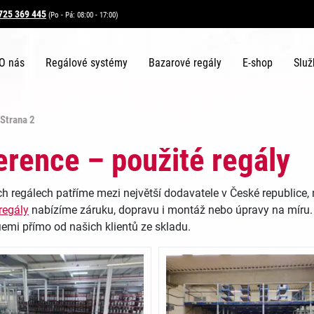
725 369 445
(Po - Pá: 08:00 - 17:00)
O nás
Regálové systémy
Bazarové regály
E-shop
Služ
Strana 2
erence – použité regály
ch regálech patříme mezi největší dodavatele v České republice,
regály
nabízíme záruku, dopravu i montáž nebo úpravy na míru. P
iemi přímo od našich klientů ze skladu.