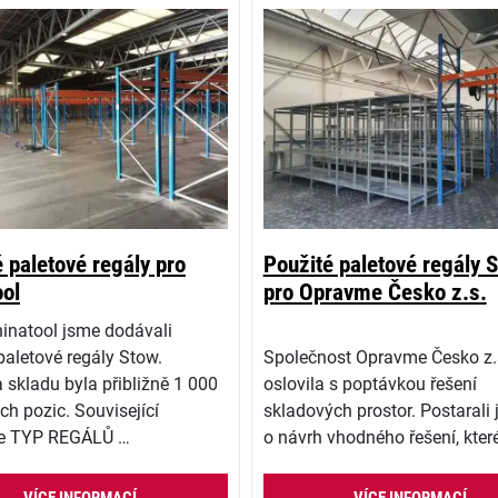
 paletové regály pro
Použité paletové regály
ool
pro Opravme Česko z.s.
inatool jsme dodávali
paletové regály Stow.
Společnost Opravme Česko z.
 skladu byla přibližně 1 000
oslovila s poptávkou řešení
ch pozic. Související
skladových prostor. Postarali
ce TYP REGÁLŮ …
o návrh vhodného řešení, kter