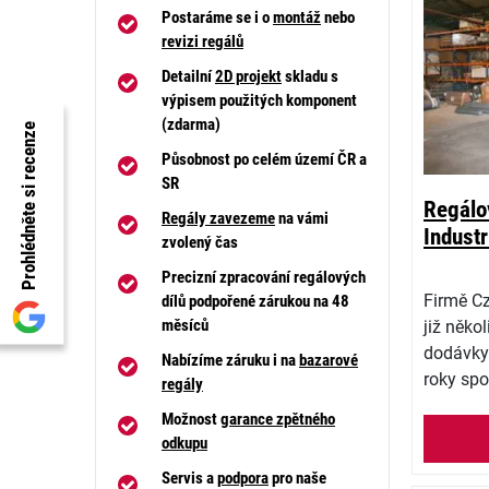
Postaráme se i o
montáž
nebo
revizi regálů
Detailní
2D projekt
skladu s
výpisem použitých komponent
(zdarma)
Prohlédněte si recenze
Působnost po celém území ČR a
SR
Regálo
Regály zavezeme
na vámi
Industr
zvolený čas
Precizní zpracování regálových
Firmě Cz
dílů podpořené zárukou na 48
měsíců
již něko
dodávky
Nabízíme záruku i na
bazarové
roky spo
regály
Možnost
garance zpětného
odkupu
Servis a
podpora
pro naše