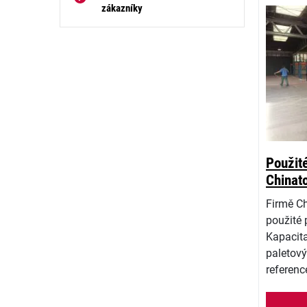
zákazníky
Použité
Chinat
Firmě Ch
použité 
Kapacita
paletový
referen