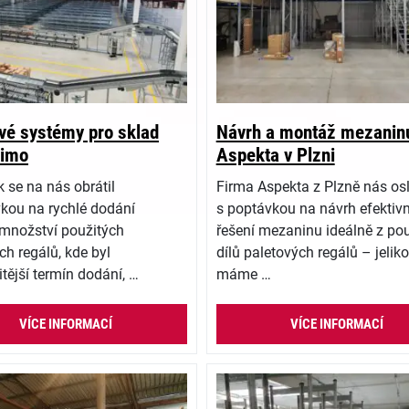
vé systémy pro sklad
Návrh a montáž mezanin
simo
Aspekta v Plzni
 se na nás obrátil
Firma Aspekta z Plzně nás osl
kou na rychlé dodání
s poptávkou na návrh efektiv
 množství použitých
řešení mezaninu ideálně z po
ch regálů, kde byl
dílů paletových regálů – jelik
itější termín dodání, …
máme …
VÍCE INFORMACÍ
VÍCE INFORMACÍ