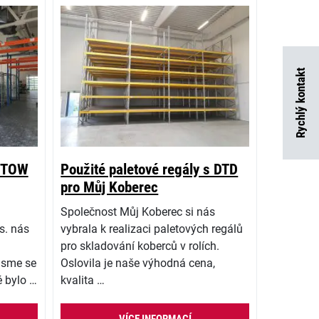
Rychlý kontakt
 STOW
Použité paletové regály s DTD
pro Můj Koberec
Společnost Můj Koberec si nás
s. nás
vybrala k realizaci paletových regálů
pro skladování koberců v rolích.
 jsme se
Oslovila je naše výhodná cena,
é bylo …
kvalita …